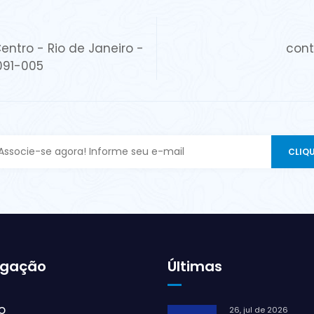
entro - Rio de Janeiro -
cont
0091-005
gação
Últimas
o
26, jul de 2026