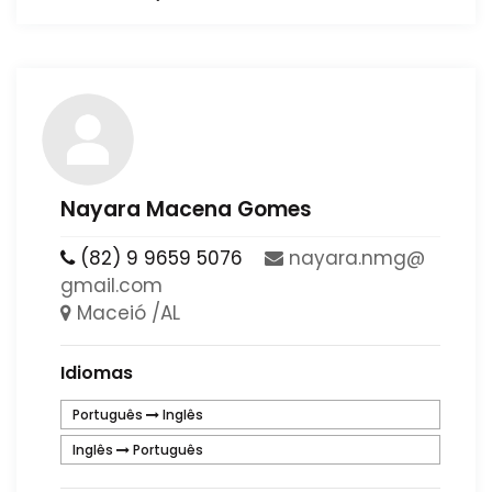
Nayara Macena Gomes
(82) 9 9659 5076
​nayara​.​nmg​@​
gmail​.​com​
Maceió /AL
Idiomas
Português
Inglês
Inglês
Português