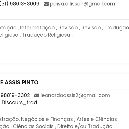
(31) 98613-3009
​paiva​.​allisson​@​gmail​.​com​
etação , Interpretação , Revisão , Revisão , Tradução 
igiosa , Tradução Religiosa ,
 ASSIS PINTO
 98819-3302
​leonardoassis2​@​gmail​.​com​
Discours_trad
stração, Negócios e Finanças , Artes e Ciências
ão , Ciências Sociais , Direito e/ou Tradução