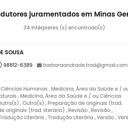
adutores juramentados em Minas Ger
34 Intérpretes (s) encontrado(s)
DE SOUSA
) 98812-6389
​barbaraandrade​.​trad​@​gmail​.​com​
e Ciências Humanas , Medicina, Área da Saúde e / o
aturais , Medicina, Área da Saúde e / ou Ciências
Outra(s) , Outra(s) , Preparação de originais (trad.
e originais (trad. literária) , Revisão , Revisão ,
radução Literária , Tradução Literária , Versão , Ver