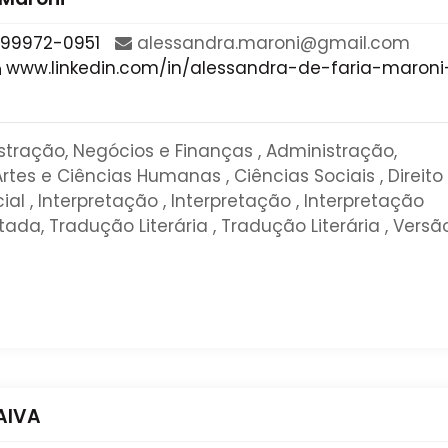
 99972-0951
​alessandra​.​maroni​@​gmail​.​com​
www.linkedin.com/in/alessandra-de-faria-maroni
stração, Negócios e Finanças , Administração,
rtes e Ciências Humanas , Ciências Sociais , Direito
l , Interpretação , Interpretação , Interpretação
da, Tradução Literária , Tradução Literária , Versão
AIVA