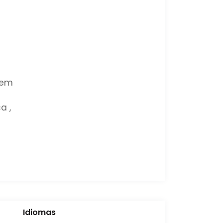
gem
a ,
Idiomas