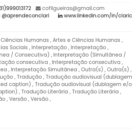
31)999013172
​cofilgueiras​@​gmail​.​com​
@aprendeconclari
www.linkedin.com/in/clari
e Ciências Humanas , Artes e Ciências Humanas ,
ias Sociais , Interpretação , Interpretação ,
nea / Consecutiva) , Interpretação (Simultânea /
etação consecutiva , Interpretação consecutiva ,
a , Interpretação Simultânea , Outra(s) , Outra(s) ,
adução , Tradução , Tradução audiovisual (dublage
ed caption) , Tradução audiovisual (dublagem e/
ion) , Tradução Literária , Tradução Literária ,
o , Versão , Versão ,