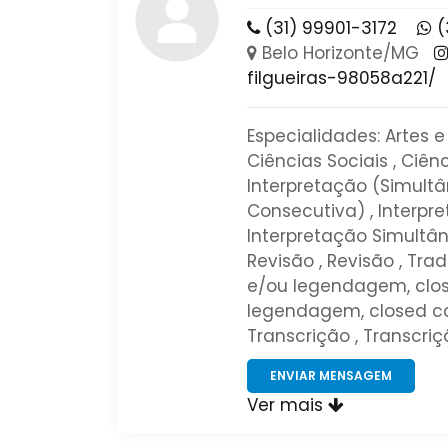
(31) 99901-3172
(
Belo Horizonte/MG
filgueiras-98058a221/
Especialidades: Artes 
Ciências Sociais , Ciênc
Interpretação (Simultâ
Consecutiva) , Interpr
Interpretação Simultâne
Revisão , Revisão , Tr
e/ou legendagem, clos
legendagem, closed capt
Transcrição , Transcriçã
ENVIAR MENSAGEM
Ver mais