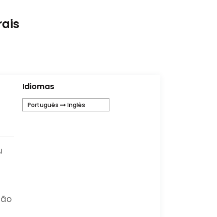
ais
Idiomas
Português
Inglês
u
são