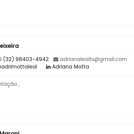
eixeira
(32) 98403-4942
​adrianalealtx​@​gmail​.​com​
adrimottaleal
Adriana Motta
etação ,
 Maroni