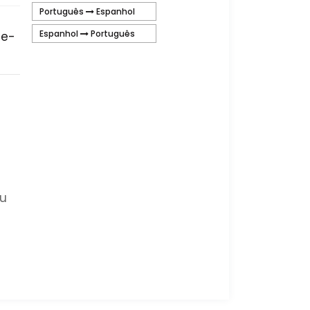
Português
Espanhol
Espanhol
Português
ce-
m
ou