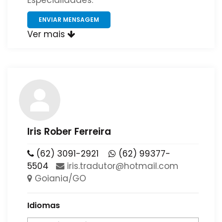
Especialidades:
ENVIAR MENSAGEM
Ver mais
Iris Rober Ferreira
(62) 3091-2921
(62) 99377-
5504
​iris​.​tradutor​@​hotmail​.​com​
Goiania/GO
Idiomas